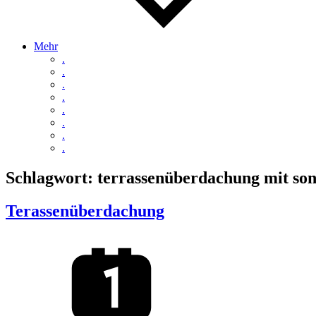
Mehr
.
.
.
.
.
.
.
.
Schlagwort:
terrassenüberdachung mit so
Terassenüberdachung