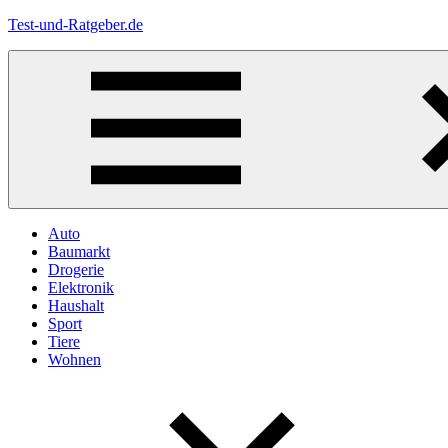
Zum
Test-und-Ratgeber.de
Inhalt
springen
Menü
Auto
Baumarkt
Drogerie
Elektronik
Haushalt
Sport
Tiere
Wohnen