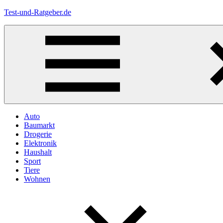
Zum
Test-und-Ratgeber.de
Inhalt
springen
Menü
Auto
Baumarkt
Drogerie
Elektronik
Haushalt
Sport
Tiere
Wohnen