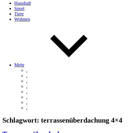
Haushalt
Sport
Tiere
Wohnen
Mehr
.
.
.
.
.
.
.
.
Schlagwort:
terrassenüberdachung 4×4