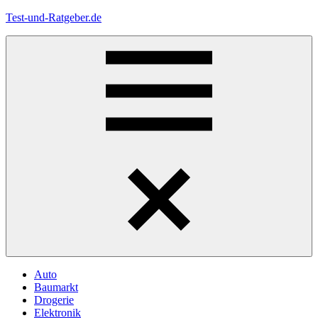
Zum
Test-und-Ratgeber.de
Inhalt
springen
Menü
Auto
Baumarkt
Drogerie
Elektronik