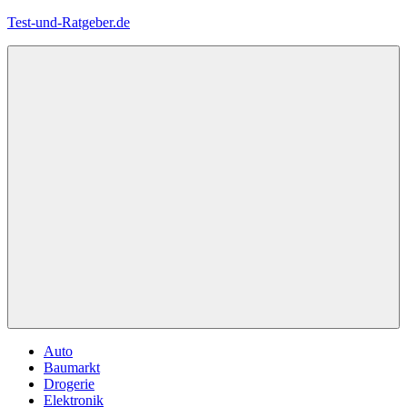
Zum
Test-und-Ratgeber.de
Inhalt
springen
Menü
Auto
Baumarkt
Drogerie
Elektronik