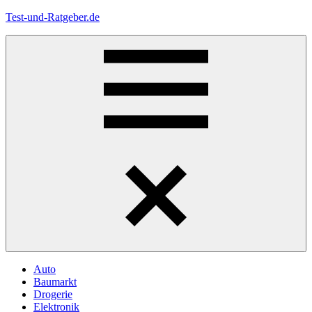
Zum
Test-und-Ratgeber.de
Inhalt
springen
Menü
Auto
Baumarkt
Drogerie
Elektronik