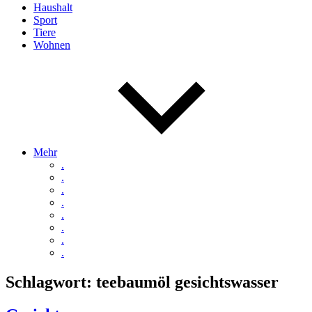
Haushalt
Sport
Tiere
Wohnen
Mehr
.
.
.
.
.
.
.
.
Schlagwort:
teebaumöl gesichtswasser