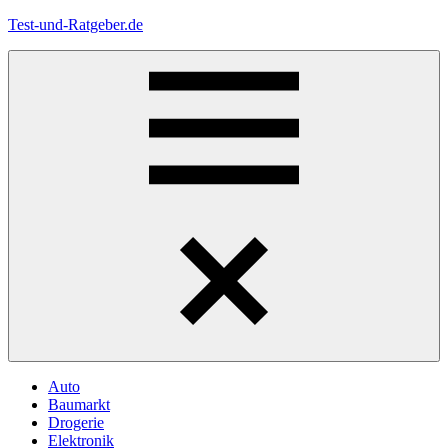
Zum
Test-und-Ratgeber.de
Inhalt
springen
Menü
Auto
Baumarkt
Drogerie
Elektronik