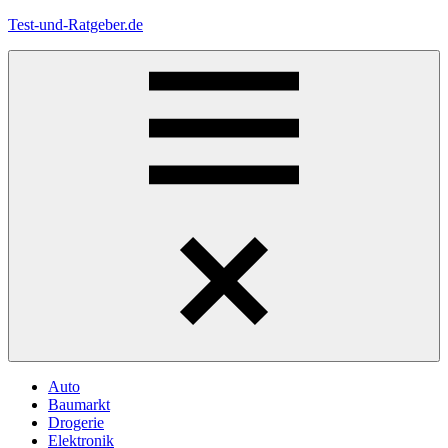
Zum
Test-und-Ratgeber.de
Inhalt
springen
Menü
Auto
Baumarkt
Drogerie
Elektronik