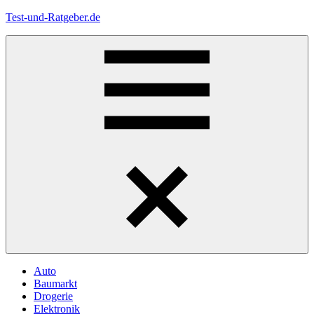
Zum
Test-und-Ratgeber.de
Inhalt
springen
Menü
Auto
Baumarkt
Drogerie
Elektronik