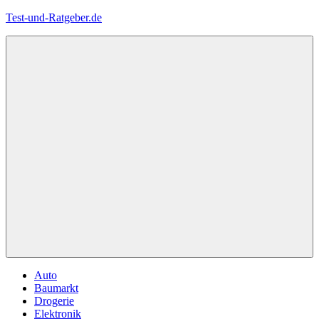
Zum
Test-und-Ratgeber.de
Inhalt
springen
Menü
Auto
Baumarkt
Drogerie
Elektronik