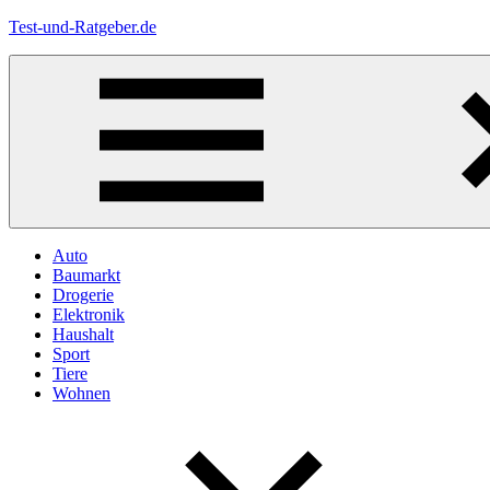
Zum
Test-und-Ratgeber.de
Inhalt
springen
Menü
Auto
Baumarkt
Drogerie
Elektronik
Haushalt
Sport
Tiere
Wohnen