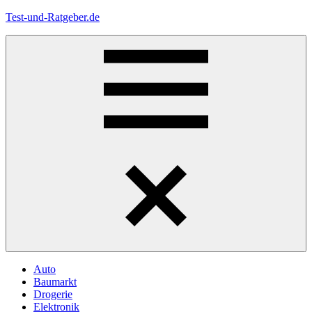
Zum
Test-und-Ratgeber.de
Inhalt
springen
Menü
Auto
Baumarkt
Drogerie
Elektronik