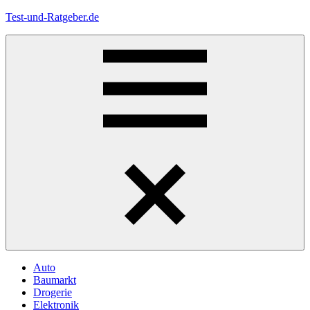
Zum
Test-und-Ratgeber.de
Inhalt
springen
Menü
Auto
Baumarkt
Drogerie
Elektronik