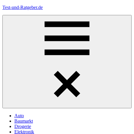
Zum
Test-und-Ratgeber.de
Inhalt
springen
Menü
Auto
Baumarkt
Drogerie
Elektronik