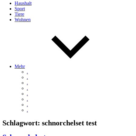
Haushalt
Sport
Tiere
Wohnen
Mehr
.
.
.
.
.
.
.
.
Schlagwort:
schnorchelset test