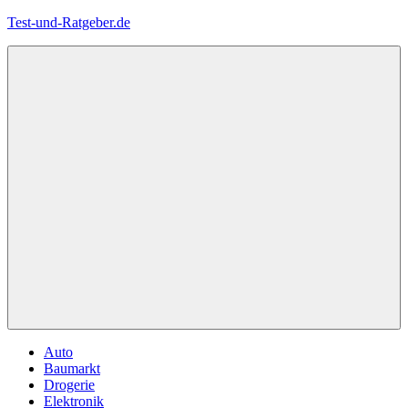
Zum
Test-und-Ratgeber.de
Inhalt
springen
Menü
Auto
Baumarkt
Drogerie
Elektronik