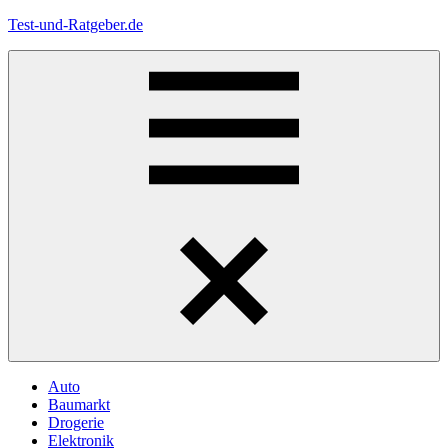
Zum
Test-und-Ratgeber.de
Inhalt
springen
Menü
Auto
Baumarkt
Drogerie
Elektronik