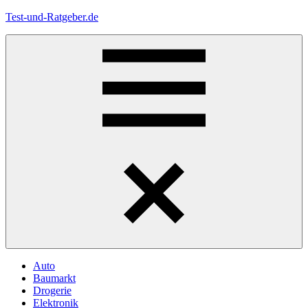
Zum
Test-und-Ratgeber.de
Inhalt
springen
Menü
Auto
Baumarkt
Drogerie
Elektronik