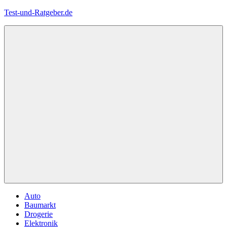
Zum
Test-und-Ratgeber.de
Inhalt
springen
Menü
Auto
Baumarkt
Drogerie
Elektronik