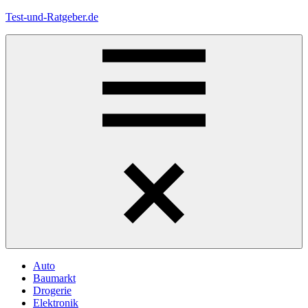
Zum
Test-und-Ratgeber.de
Inhalt
springen
Menü
Auto
Baumarkt
Drogerie
Elektronik