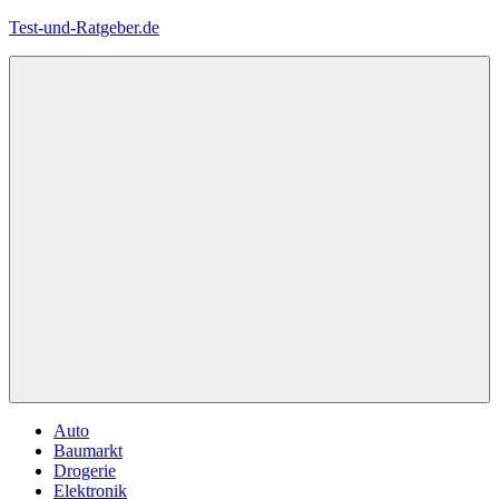
Zum
Test-und-Ratgeber.de
Inhalt
springen
Menü
Auto
Baumarkt
Drogerie
Elektronik