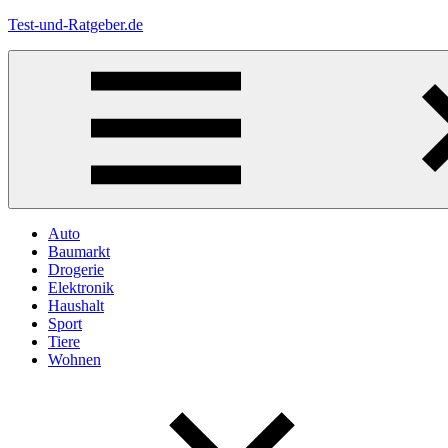
Zum
Test-und-Ratgeber.de
Inhalt
springen
Menü
Auto
Baumarkt
Drogerie
Elektronik
Haushalt
Sport
Tiere
Wohnen