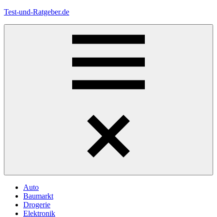
Zum
Test-und-Ratgeber.de
Inhalt
springen
Menü
Auto
Baumarkt
Drogerie
Elektronik