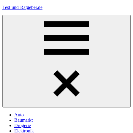
Zum
Test-und-Ratgeber.de
Inhalt
springen
Menü
Auto
Baumarkt
Drogerie
Elektronik