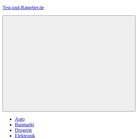
Zum
Test-und-Ratgeber.de
Inhalt
springen
Menü
Auto
Baumarkt
Drogerie
Elektronik