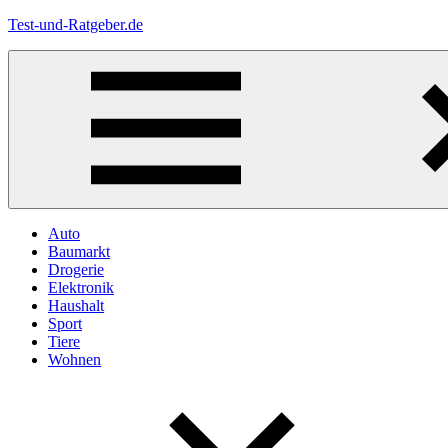
Zum
Test-und-Ratgeber.de
Inhalt
springen
Menü
Auto
Baumarkt
Drogerie
Elektronik
Haushalt
Sport
Tiere
Wohnen