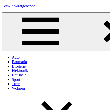
Zum
Test-und-Ratgeber.de
Inhalt
springen
Menü
Auto
Baumarkt
Drogerie
Elektronik
Haushalt
Sport
Tiere
Wohnen