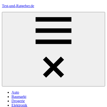
Zum
Test-und-Ratgeber.de
Inhalt
springen
Menü
Auto
Baumarkt
Drogerie
Elektronik