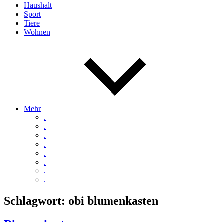
Haushalt
Sport
Tiere
Wohnen
Mehr
.
.
.
.
.
.
.
.
Schlagwort:
obi blumenkasten