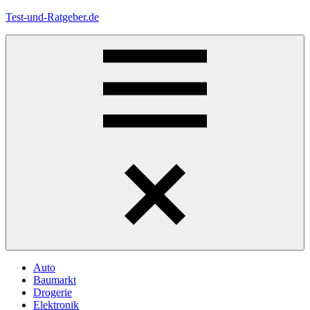
Zum
Test-und-Ratgeber.de
Inhalt
springen
Menü
Auto
Baumarkt
Drogerie
Elektronik