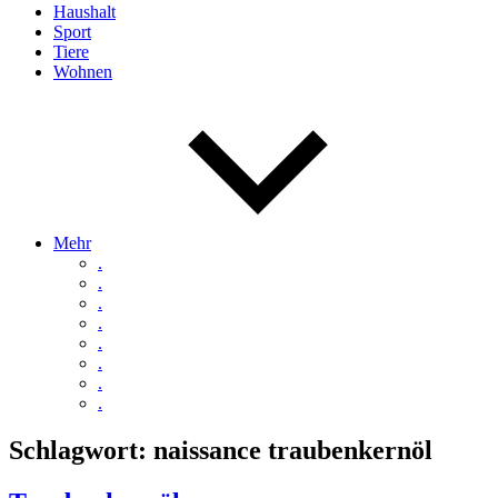
Haushalt
Sport
Tiere
Wohnen
Mehr
.
.
.
.
.
.
.
.
Schlagwort:
naissance traubenkernöl