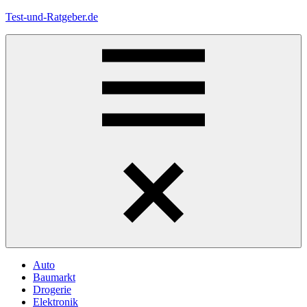
Zum
Test-und-Ratgeber.de
Inhalt
springen
Menü
Auto
Baumarkt
Drogerie
Elektronik