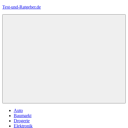
Zum
Test-und-Ratgeber.de
Inhalt
springen
Menü
Auto
Baumarkt
Drogerie
Elektronik