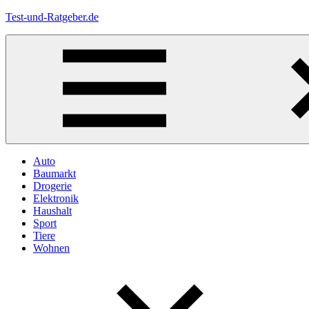
Zum
Test-und-Ratgeber.de
Inhalt
springen
Menü
Auto
Baumarkt
Drogerie
Elektronik
Haushalt
Sport
Tiere
Wohnen