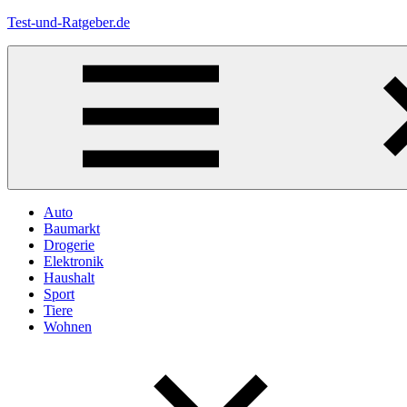
Zum
Test-und-Ratgeber.de
Inhalt
springen
Menü
Auto
Baumarkt
Drogerie
Elektronik
Haushalt
Sport
Tiere
Wohnen