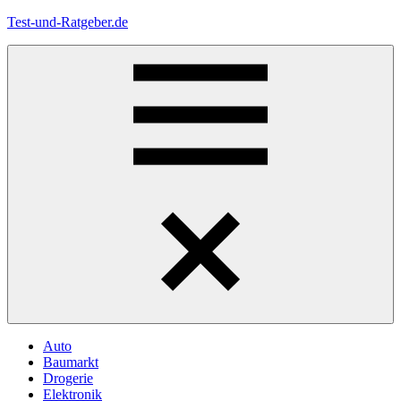
Zum
Test-und-Ratgeber.de
Inhalt
springen
Menü
Auto
Baumarkt
Drogerie
Elektronik