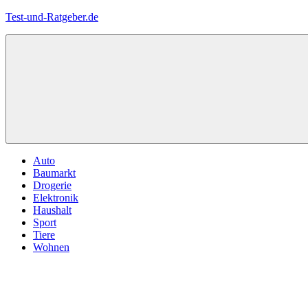
Zum
Test-und-Ratgeber.de
Inhalt
springen
Menü
Auto
Baumarkt
Drogerie
Elektronik
Haushalt
Sport
Tiere
Wohnen