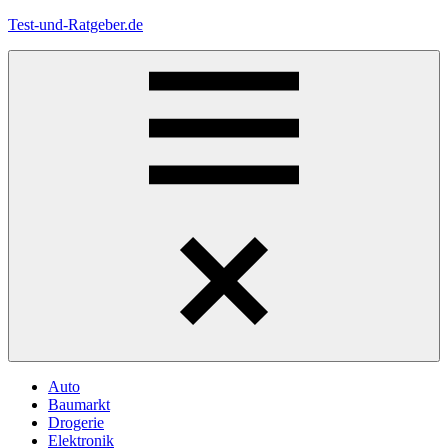
Zum
Test-und-Ratgeber.de
Inhalt
springen
Menü
Auto
Baumarkt
Drogerie
Elektronik