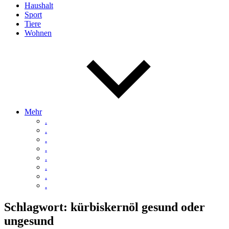
Haushalt
Sport
Tiere
Wohnen
Mehr
.
.
.
.
.
.
.
.
Schlagwort:
kürbiskernöl gesund oder
ungesund