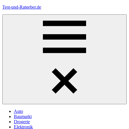
Zum
Test-und-Ratgeber.de
Inhalt
springen
Menü
Auto
Baumarkt
Drogerie
Elektronik