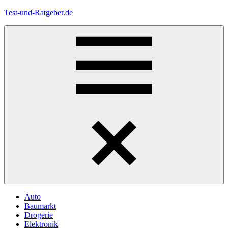
Zum
Test-und-Ratgeber.de
Inhalt
springen
Menü
Auto
Baumarkt
Drogerie
Elektronik