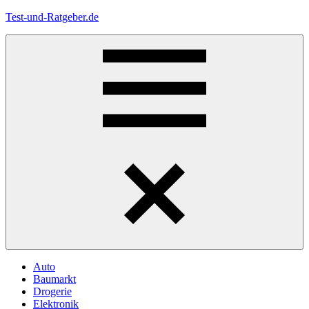
Zum
Test-und-Ratgeber.de
Inhalt
springen
Menü
Auto
Baumarkt
Drogerie
Elektronik