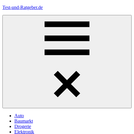
Zum
Test-und-Ratgeber.de
Inhalt
springen
Menü
Auto
Baumarkt
Drogerie
Elektronik