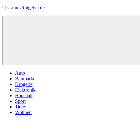
Zum
Test-und-Ratgeber.de
Inhalt
springen
Menü
Auto
Baumarkt
Drogerie
Elektronik
Haushalt
Sport
Tiere
Wohnen