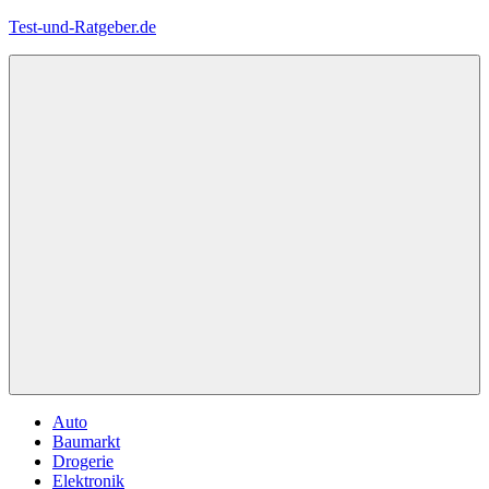
Zum
Test-und-Ratgeber.de
Inhalt
springen
Menü
Auto
Baumarkt
Drogerie
Elektronik