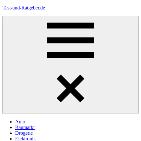
Zum
Test-und-Ratgeber.de
Inhalt
springen
Menü
Auto
Baumarkt
Drogerie
Elektronik