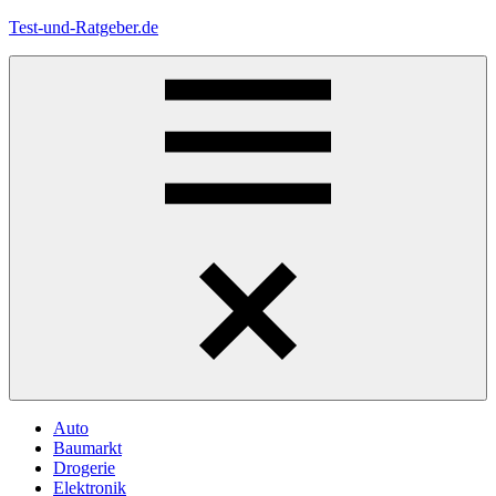
Zum
Test-und-Ratgeber.de
Inhalt
springen
Menü
Auto
Baumarkt
Drogerie
Elektronik