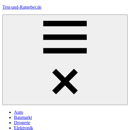
Zum
Test-und-Ratgeber.de
Inhalt
springen
Menü
Auto
Baumarkt
Drogerie
Elektronik