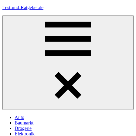
Zum
Test-und-Ratgeber.de
Inhalt
springen
Menü
Auto
Baumarkt
Drogerie
Elektronik