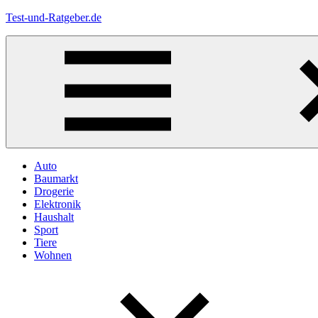
Zum
Test-und-Ratgeber.de
Inhalt
springen
Menü
Auto
Baumarkt
Drogerie
Elektronik
Haushalt
Sport
Tiere
Wohnen