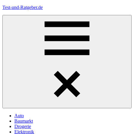
Zum
Test-und-Ratgeber.de
Inhalt
springen
Menü
Auto
Baumarkt
Drogerie
Elektronik