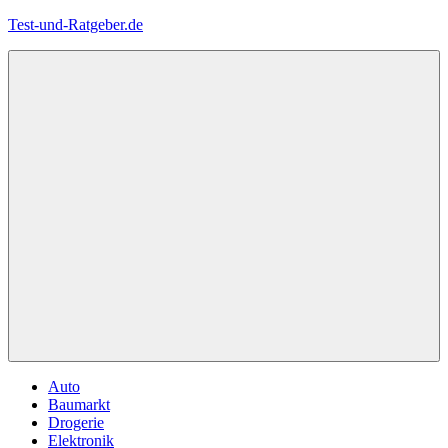
Zum
Test-und-Ratgeber.de
Inhalt
springen
Menü
Auto
Baumarkt
Drogerie
Elektronik