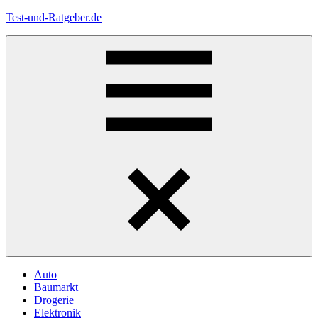
Zum
Test-und-Ratgeber.de
Inhalt
springen
Menü
Auto
Baumarkt
Drogerie
Elektronik