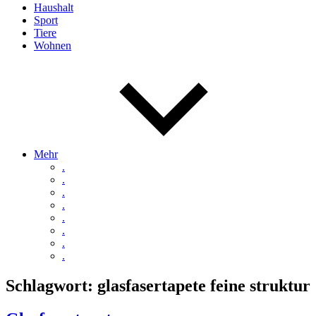
Haushalt
Sport
Tiere
Wohnen
Mehr
.
.
.
.
.
.
.
.
Schlagwort:
glasfasertapete feine struktur