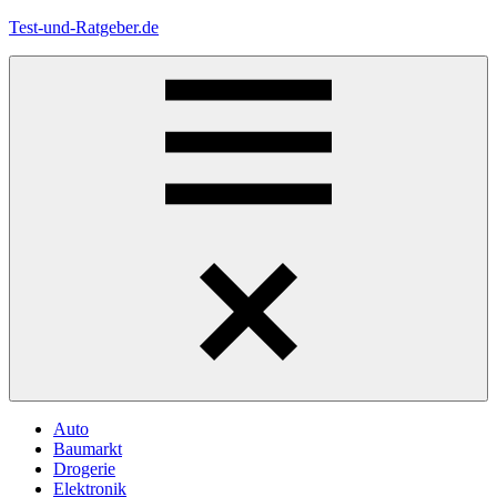
Zum
Test-und-Ratgeber.de
Inhalt
springen
Menü
Auto
Baumarkt
Drogerie
Elektronik