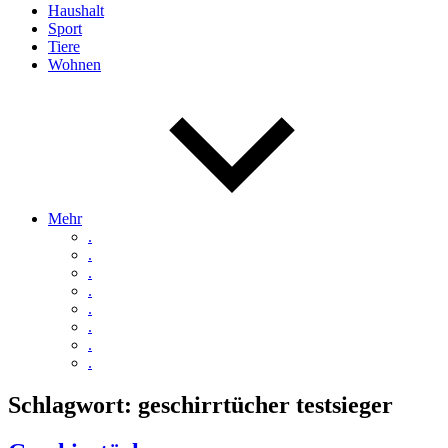
Haushalt
Sport
Tiere
Wohnen
Mehr
.
.
.
.
.
.
.
.
Schlagwort:
geschirrtücher testsieger