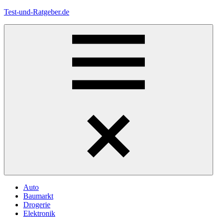
Zum
Test-und-Ratgeber.de
Inhalt
springen
Menü
Auto
Baumarkt
Drogerie
Elektronik